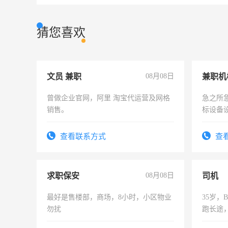
猜您喜欢
文员 兼职
08月08日
曾做企业官网，阿里 淘宝代运营及网格
急之所
销售。
标设备
作和分
结识有
查看联系方式
查
求职保安
08月08日
司机
最好是售楼部，商场，8小时，小区物业
35岁
勿扰
跑长途
六，渣