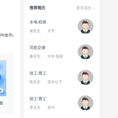
推荐简历
更多简历
水电/机修
谢先生
·
大专
80金币)
司机交通
秦先生
·
中专/技校
技工/普工
陈先生
·
高中以下
技工/普工
息
李先生
·
高中