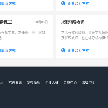
频，培训手机拍摄剪辑，教你
看联系方式
查看联系方式
音！你也可以成为拍摄达人！
成为拍摄达人！
寒假工）
08月08日
求职辅导老师
三在校学生，求兼职一份，家教
本人有教育经验，曾在学校任
场。
及任课教师，也在辅导机构担
师，求周一至周五辅导老师的
看联系方式
查看联系方式
信息
招聘资讯
发布简历
企业入驻
会员中心
法律申明
们