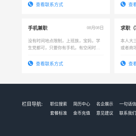
查看联系方式
查
手机兼职
08月08日
求职（
没有时间地点限制，上班族，宝妈，学
本人大
生党都可，只要你有手机，有空闲时
或者商
间，一单一结，一天二三十不成问题，
勤快的四五十，每天挣零花钱没问题！
查看联系方式
查
栏目导航:
职位搜索
简历中心
名企展示
一句话
套餐标准
金币充值
意见建议
联系我