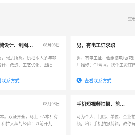
查
兼职机械设计、制图、设备改造
08月08日
男，有电工证求职
急，想之所想。愿把本人多年非
男，有电工证，会组装电柜(箱
设计、改造、工艺优化、图纸制
厂维修；C1驾照，找个工资在
解的经验与您分享。 真诚合作，
上，枣强县以外需要有住宿，
识之士，共享未来。
电话
看联系方式
查看联系方式
08月08日
手机短视频拍摄、剪辑、抖音快手
，B本。双证齐全，马上下A本！有
可为个人、门店、单位、企业
，和拉大超的经验！以前开九米
频，培训手机拍摄剪辑，教你
土车
可为个人、门店、单位、企业