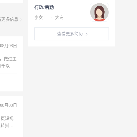
行政/后勤
李女士
·
大专
看更多信息
查看更多简历
08月08日
)，做过工
四千以
保险勿扰
08月08日
拍摄短视
玩转抖音
拍摄短视