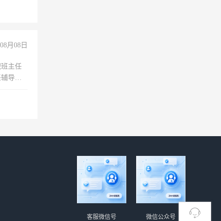
玩转抖
你也可以
08月08日
职班主任
任辅导教
工作
客服微信号
微信公众号