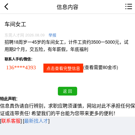
信息内容
车间女工
东莞人才网 2026.08.09
举报
招聘18周岁一45岁的车间女工，计件工资约3500一5000元，试
用期2个月，交五险，有年薪假，年底福利
联系人手机/微信：
(查看需要80金币)
136****4393
点击查看完整信息
特此声明：
信息真伪请自行辨别，求职应聘须谨慎，网站对此不承担任何保
证或连带责任! 希望我们的平台能为您带来更多的便利！
[
联系客服
]
[
最新找人才
]